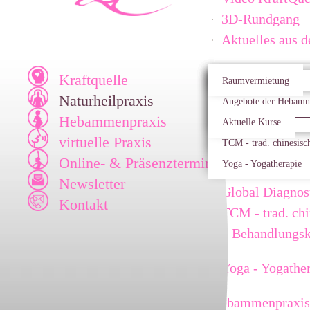
3D-Rundgang
Aktuelles aus d
Naturheilpraxis
Kraftquelle
Praxis Informationen
Naturheilkundiges Ers
Allgemeine Informati
Raumvermietung
Naturheilkundi
Naturheilpraxis
Video KraftQuelle
Funktionelle Medizin 
Angebote der Hebamm
Funktionelle Me
Hebammenpraxis
3D-Rundgang
Global Diagnostic
Aktuelle Kurse
Anwendungsge
virtuelle Praxis
Aktuelles aus der Kra
TCM - trad. chinesisc
komplementär
Online- & Präsenztermine
Yoga - Yogatherapie
Newsletter
Global Diagnos
Kontakt
TCM - trad. ch
Behandlungsk
Yoga - Yogathe
Hebammenpraxis