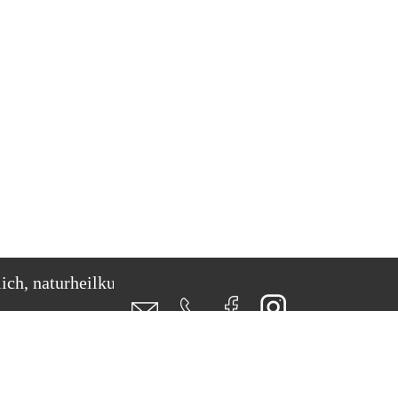
turheilkundiges Erstgespräch direkt hier buchen!
turheilkundiges Erstgespräch direkt hier buchen!