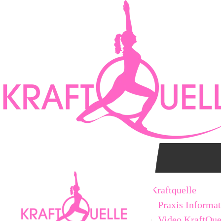
Kraftquelle
Praxis Informa
Video KraftQue