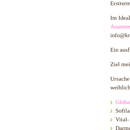
Erstterm
Im Ideal
Anamne
info@kr
Ein ausf
Ziel mei
Ursache 
weiblic
Globa
Softl
Vital
Darmg