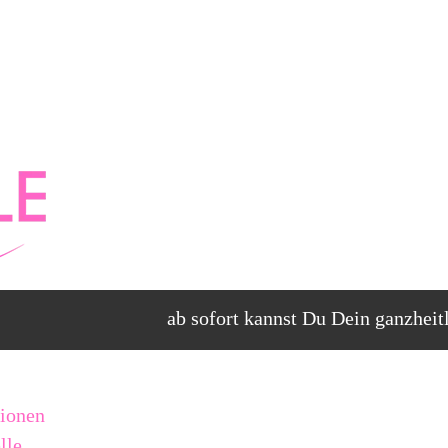
ab sofort kannst Du Dein ganzheitlich, na
ab sofort kannst Du Dein ganzheitlich, na
tionen
lle