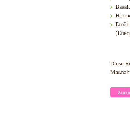
Basal
Hormo
Ernäh
(Ener
Diese Re
Maßnah
Zurü