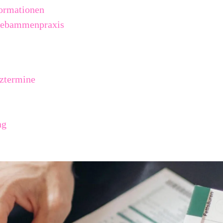
ormationen
Hebammenpraxis
ztermine
ng