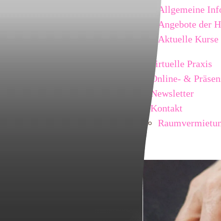
Allgemeine Inf
Angebote der 
Aktuelle Kurse
virtuelle Praxis
Online- & Präsen
Newsletter
Kontakt
Raumvermietu