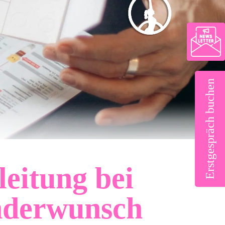
Erstgespräch buchen
leitung bei
nderwunsch